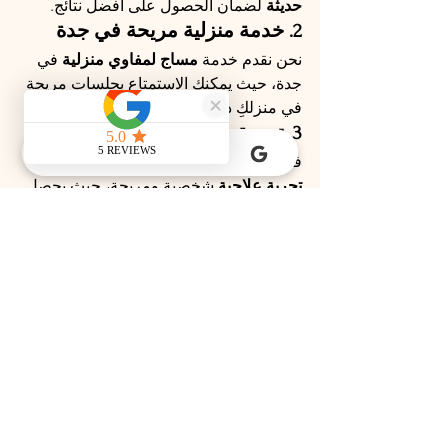
حديثة
 لضمان الحصول على أفضل نتائج.
2. خدمة منزلية مريحة في جدة
نحن نقدم خدمة 
مساج لمفاوي منزلية
 في 
جدة، حيث يمكنكِ الاستمتاع بجلسات مريحة 
في منزلكِ دون الحاجة للخروج.
3. تجربة شخصية مريحة وآمنة
في 
Brand Spa
، نحن نحرص على تقديم 
تجربة علاجية
 شخصية ومريحة، حيث يحصل 
كل عميل على 
عناية خاصة
 من قبل 
معالجينا المحترفين
.
اختيار 
مختص مساج لمفاوي محترف
 في 
جدة
 ليس بالأمر الصعب إذا اتبعتِ هذه 
النصائح المهمة. تأكدي دائمًا من 
الاعتماد 
على معالج معتمد
 وذو 
خبرة
 لضمان أفضل 
تجربة علاجية. إذا كنتِ تبحثين عن 
أفضل 
معالج مساج لمفاوي في جدة
، فإن 
Brand 
Spa
 هو خيارك المثالي لتجربة 
مريحة وآمنة
.
احجزي جلسة مساج لمفاوي مع 