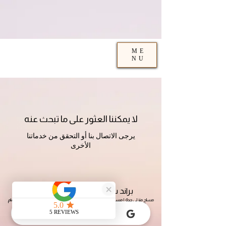
{ "@context": "https://schema.org", "@type":
"HealthAndBeautyBusiness", "name": "براند سبا", "image":
"https://www.brand-spa.com/logo.png", "url": "https://www.brand-
spa.com", "telephone": "+966567920239", "address": { "@type":
"PostalAddress", "addressLocality": "جدة", "addressCountry": "SA" },
"areaServed": "جدة", "openingHours": "Mo-Su 10:00-02:00",
"priceRange": "150-500 ريال" }
ME
NU
لا يمكننا العثور على ما تبحث عنه
يرجى الاتصال بنا أو التحقق من خدماتنا
الأخرى
براند سبا – راحتك وصحتك أولويتنا
مساج منزلي جدة | مساج علاجي | مساج استرخائي | مساج لمفاوي | بديكير ومنكير | حمام
مغربي